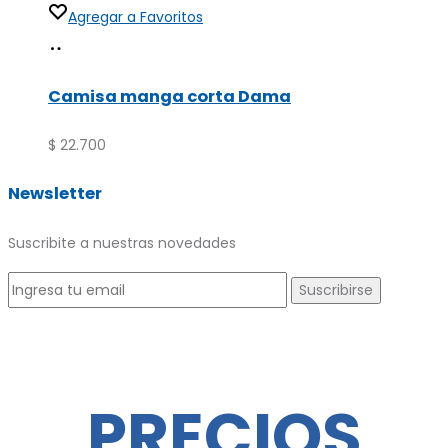
Agregar a Favoritos
Seleccionar
Este
opciones
producto
Camisa manga corta Dama
tiene
múltiples
$
22.700
variantes.
Newsletter
Las
opciones
Suscribite a nuestras novedades
se
pueden
elegir
en
la
PRECIOS
página
de