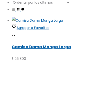
Agregar a Favoritos
Seleccionar
Este
opciones
producto
Camisa Dama Manga Larga
tiene
múltiples
$
26.800
variantes.
Las
opciones
se
pueden
elegir
en