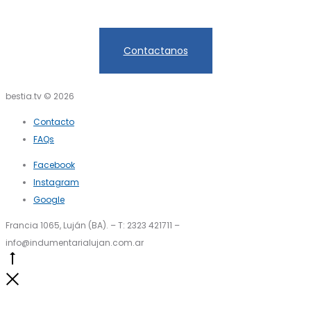
Contactanos
bestia.tv © 2026
Contacto
FAQs
Facebook
Instagram
Google
Francia 1065, Luján (BA). – T: 2323 421711 –
info@indumentarialujan.com.ar
Go
to
Close
top