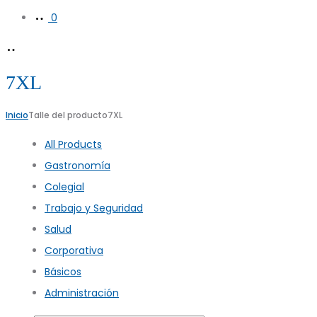
0
7XL
Inicio
Talle del producto
7XL
All Products
Gastronomía
Colegial
Trabajo y Seguridad
Salud
Corporativa
Básicos
Administración