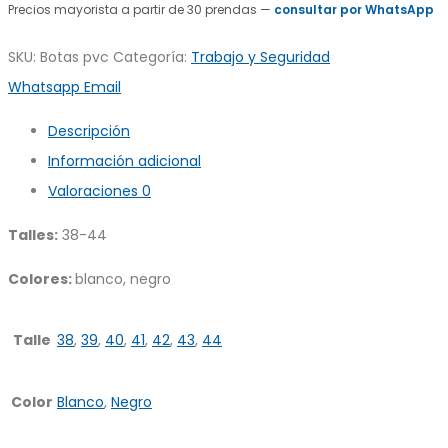
Precios mayorista a partir de 30 prendas —
consultar por WhatsApp
SKU:
Botas pvc
Categoría:
Trabajo y Seguridad
Share
Whatsapp
Email
Descripción
Información adicional
Valoraciones
0
Talles:
38-44
Colores:
blanco, negro
Talle
38
,
39
,
40
,
41
,
42
,
43
,
44
Color
Blanco
,
Negro