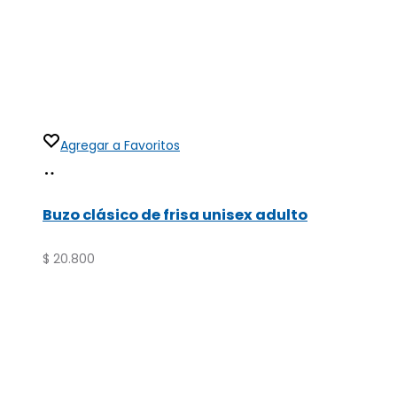
Agregar a Favoritos
Seleccionar
Este
opciones
producto
Buzo clásico de frisa unisex adulto
tiene
múltiples
$
20.800
variantes.
Las
opciones
se
pueden