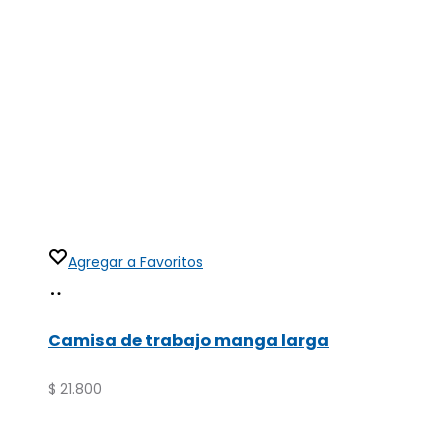
Agregar a Favoritos
Seleccionar
Este
opciones
producto
Camisa de trabajo manga larga
tiene
múltiples
$
21.800
variantes.
Las