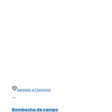
Agregar a Favoritos
Seleccionar
Este
opciones
producto
Bombacha de campo