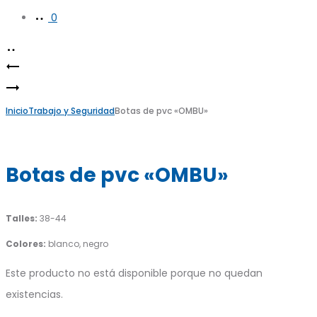
0
Product
Ambo
navigation
Remera
clásico
clásica
Inicio
unisex.
Trabajo y Seguridad
Botas de pvc «OMBU»
manga
Chaqueta
corta
escote
Botas de pvc «OMBU»
en
V
con
Talles:
38-44
bolsillos
Colores:
blanco, negro
plaqué.
Este producto no está disponible porque no quedan
Pantalón
existencias.
náutico