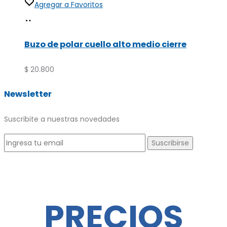
Agregar a Favoritos
Seleccionar
Este
opciones
producto
Buzo de polar cuello alto medio cierre
tiene
múltiples
$
20.800
variantes.
Newsletter
Las
opciones
Suscribite a nuestras novedades
se
pueden
elegir
en
la
PRECIOS
página
de