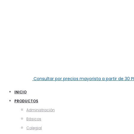
Consultar por precios mayorista a partir de
30 P
INICIO
PRODUCTOS
Administración
Básicos
Colegial