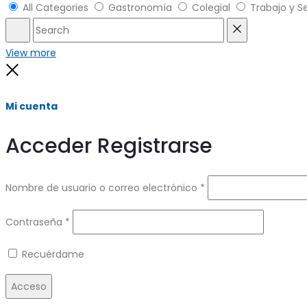
All Categories
Gastronomía
Colegial
Trabajo y S
Search
Reset
View more
Close
Mi cuenta
Acceder
Registrarse
Obligatorio
Nombre de usuario o correo electrónico
*
Obligatorio
Contraseña
*
Recuérdame
Acceso