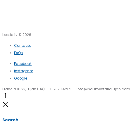
bestia.tv © 2026
Contacto
FAQs
Facebook
Instagram
Google
Francia 1065, Luján (BA). – T: 2323 421711 – info@indumentarialujan.com
Go
to
Close
top
Search