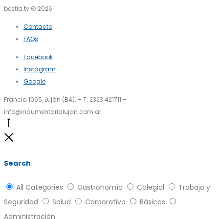
bestia.tv © 2026
Contacto
FAQs
Facebook
Instagram
Google
Francia 1065, Luján (BA). – T: 2323 421711 –
info@indumentarialujan.com.ar
Go
to
Close
top
Search
All Categories
Gastronomía
Colegial
Trabajo y
Seguridad
Salud
Corporativa
Básicos
Administración