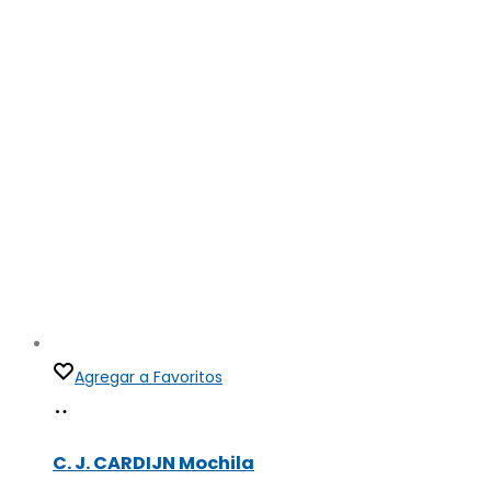
la
página
de
producto
Agregar a Favoritos
Añadir
al
C. J. CARDIJN Mochila
carrito